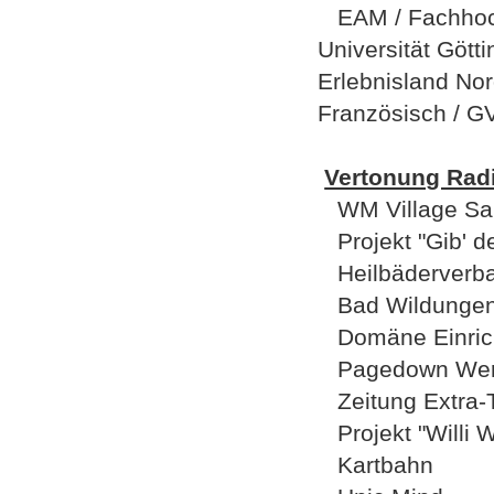
EAM / Fachhochs
Universität Göt
Erlebnisland Nor
Französisch / 
Vertonung Rad
WM Village Sar
Projekt "Gib' de
Heilbäderverba
Bad Wildunge
Domäne Einric
Pagedown Wer
Zeitung Extra-
Projekt "Willi W
Kartbahn